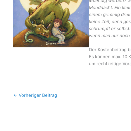
lebendig werden? Ge
Mondnacht. Ein klei
einem grimmig drein
keine Zeit, denn ge
schrumpft er selbst
wenn man nur noch 
Der Kostenbeitrag be
Es können max. 10 K
um rechtzeitige Vo
←
Vorheriger Beitrag